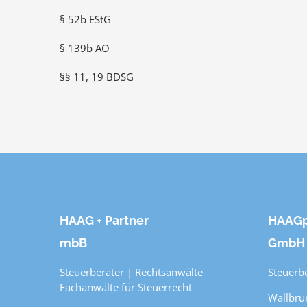
§ 52b EStG
§ 139b AO
§§ 11, 19 BDSG
HAAG + Partner
HAAGp
mbB
GmbH
Steuerberater | Rechtsanwälte
Steuerb
Fachanwälte für Steuerrecht
Wallbru