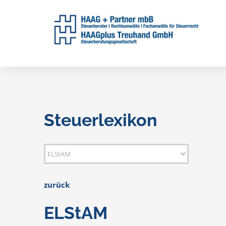
Skip
to
content
Steuerlexikon
zurück
ELStAM